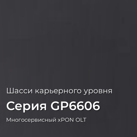
Высокопроизводительный
Шасси карьерного уровня
Серия WAP2100-T
Серия GP6606
Потолочный/настольный
Многосервисный xPON OLT
интеллектуальный точка доступа