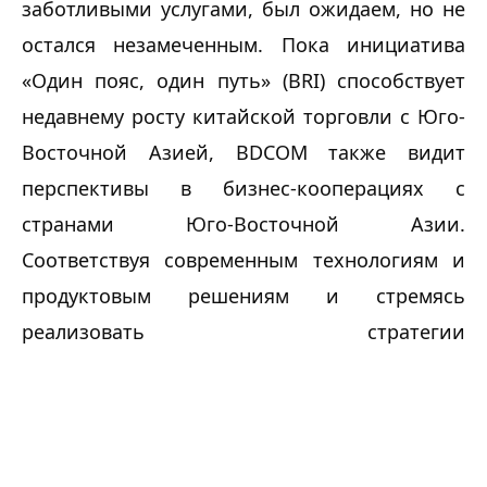
заботливыми услугами, был ожидаем, но не 
остался незамеченным. Пока инициатива 
«Один пояс, один путь» (BRI) способствует 
недавнему росту китайской торговли с Юго-
Восточной Азией, BDCOM также видит 
перспективы в бизнес-кооперациях с 
странами Юго-Восточной Азии. 
Соответствуя современным технологиям и 
продуктовым решениям и стремясь 
реализовать стратегии 
интернационализации, BDCOM давно 
инвестирует обильные людские и 
материальные ресурсы в исследования и 
инновации. Усилия окупаются. По сей день, 