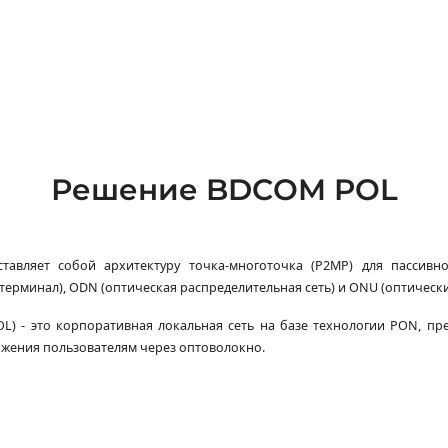
Решение BDCOM POL
ставляет собой архитектуру точка-многоточка (P2MP) для пассивно
ерминал), ODN (оптическая распределительная сеть) и ONU (оптический
OL) - это корпоративная локальная сеть на базе технологии PON, п
ряжения пользователям через оптоволокно.