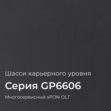
Высокопроизводительный
Шасси карьерного уровня
Серия WAP2100-T
Серия GP6606
Потолочный/настольный
Многосервисный xPON OLT
интеллектуальный точка доступа