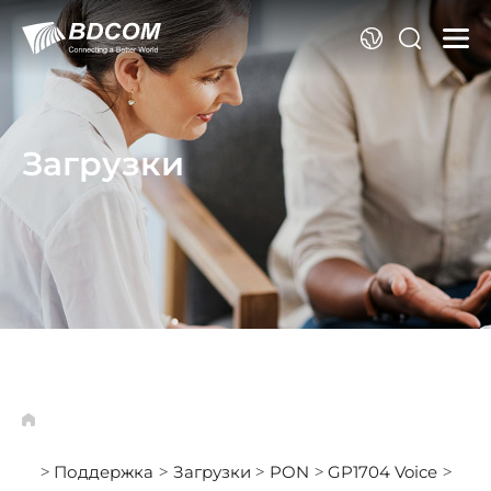
Я
Загрузки
Поддержка
Загрузки
PON
GP1704 Voice
>
>
>
>
>