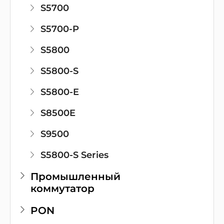
S5700
S5700-P
S5800
S5800-S
S5800-E
S8500E
S9500
S5800-S Series
Промышленный
коммутатор
PON