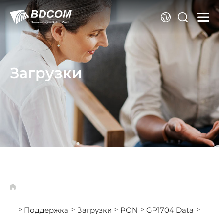
Я
Загрузки
Поддержка
Загрузки
PON
GP1704 Data
>
>
>
>
>