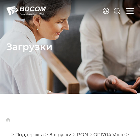
Я
Загрузки
Поддержка
Загрузки
PON
GP1704 Voice
>
>
>
>
>