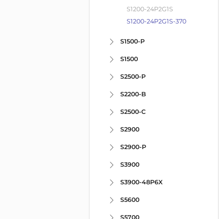
S1200-24P2G1S
S1200-24P2G1S-370
S1500-P
S1500
S2500-P
S2200-B
S2500-C
S2900
S2900-P
S3900
S3900-48P6X
S5600
S5700