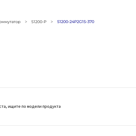
оммутатор
S1200-P
S1200-24P2G1S-370
>
>