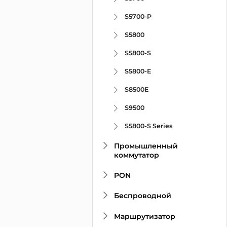
S5700-P
S5800
S5800-S
S5800-E
S8500E
S9500
S5800-S Series
Промышленный
коммутатор
PON
Беспроводной
Маршрутизатор