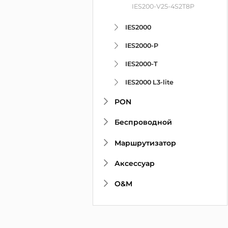
IES200-V25-4S2T8P
IES2000
IES2000-P
IES2000-T
IES2000 L3-lite
PON
Беспроводной
Маршрутизатор
Аксессуар
O&M