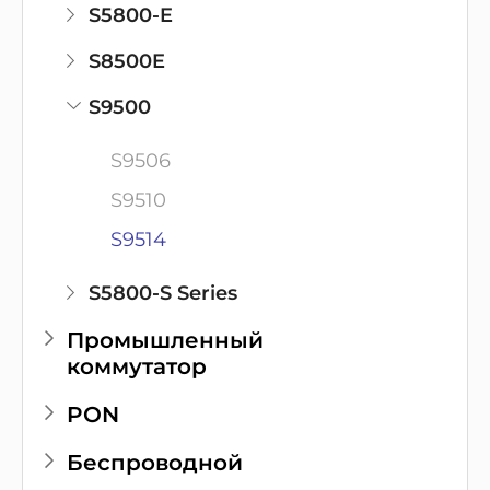
S5800-E
S8500E
S9500
S9506
S9510
S9514
S5800-S Series
Промышленный
коммутатор
PON
Беспроводной