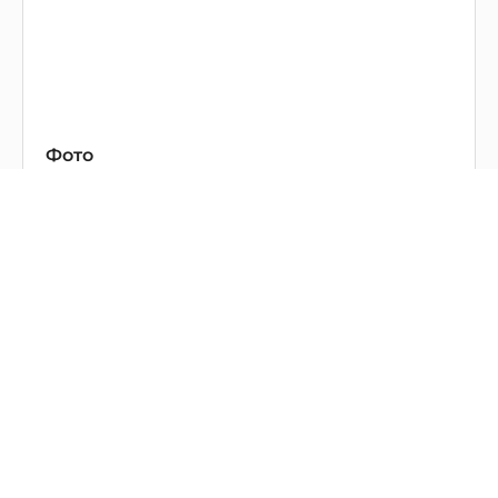
Фото
Название документа
Версия
S9514
-
Нет данных