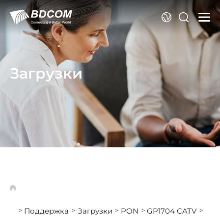
Я
Загрузки
Поддержка
Загрузки
PON
GP1704 CATV
>
>
>
>
>