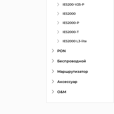
IES200-V25-P
IES2000
IES2000-P
IES2000-T
IES2000 L3-lite
PON
Беспроводной
Маршрутизатор
Аксессуар
O&M