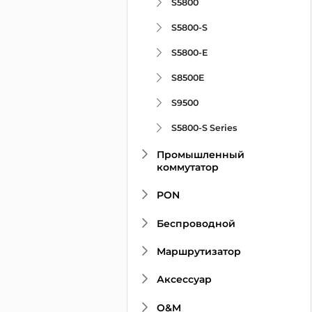
S5800
S5800-S
S5800-E
S8500E
S9500
S5800-S Series
Промышленный
коммутатор
PON
Беспроводной
Маршрутизатор
Аксессуар
O&M