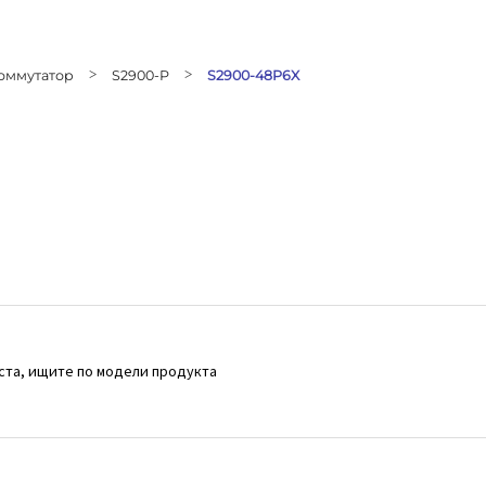
оммутатор
>
S2900-P
>
S2900-48P6X