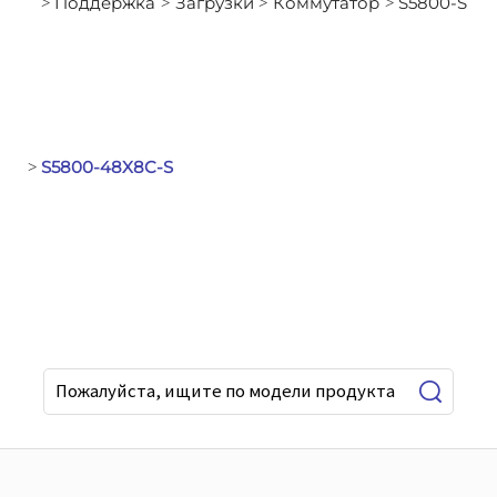
Поддержка
Загрузки
Коммутатор
S5800-S
>
>
>
>
S5800-48X8C-S
>