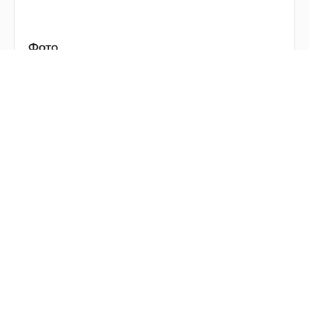
Фото
Название документа
Версия
Нет данных