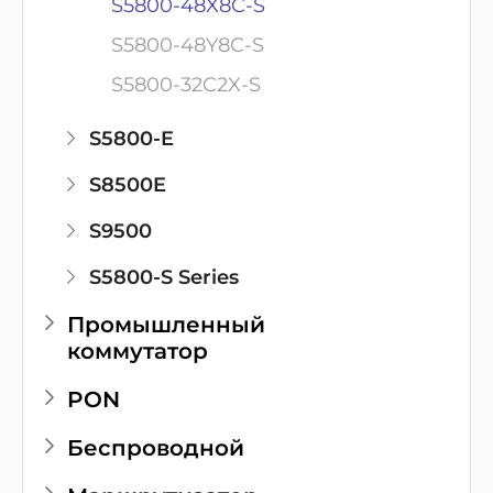
S5800-48X8C-S
S5800-48Y8C-S
S5800-32C2X-S
S5800-E
S8500E
S9500
S5800-S Series
Промышленный
коммутатор
PON
Беспроводной