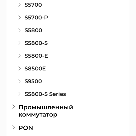
S5700
S5700-P
S5800
S5800-S
S5800-E
S8500E
S9500
S5800-S Series
Промышленный
коммутатор
PON