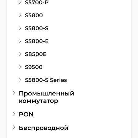
S5700-P
S5800
S5800-S
S5800-E
S8500E
S9500
S5800-S Series
Промышленный
коммутатор
PON
Беспроводной