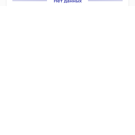
Нет данных
видео
Название документа
Версия
Нет данных