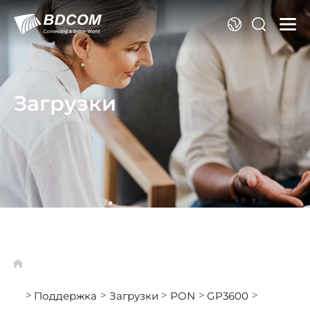
Я
Загрузки
Поддержка
Загрузки
PON
GP3600
>
>
>
>
>